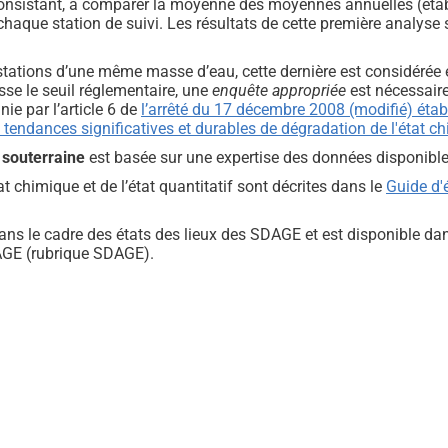
onsistant, à comparer la moyenne des moyennes annuelles (établ
haque station de suivi. Les résultats de cette première analyse s
ations d’une même masse d’eau, cette dernière est considérée en
se le seuil réglementaire, une
enquête appropriée
est nécessaire
ie par l’article 6 de
l’arrêté du 17 décembre 2008 (modifié) établ
s tendances significatives et durables de dégradation de l'état 
u souterraine
est basée sur une expertise des données disponible
t chimique et de l’état quantitatif sont décrites dans le
Guide d'é
dans le cadre des états des lieux des SDAGE et est disponible d
AGE (rubrique SDAGE).