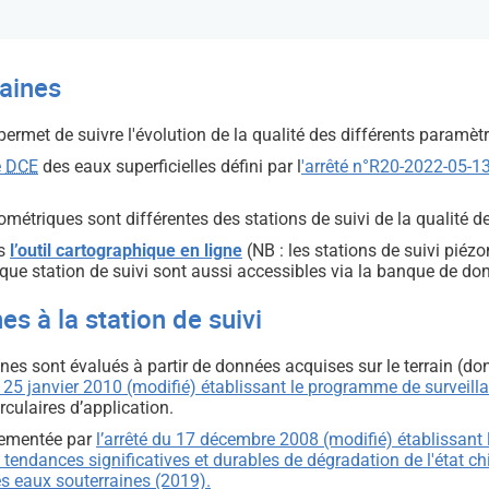
raines
 permet de suivre l'évolution de la qualité des différents paramè
e
DCE
des eaux superficielles défini par l
'
arrêté n°R20-2022-05-1
zométriques sont différentes des stations de suivi de la qualité d
s
l’outil cartographique en ligne
(NB : les stations de suivi pié
que station de suivi sont aussi accessibles via la banque de d
s à la station de suivi
nes sont évalués à partir de données acquises sur le terrain (don
u 25 janvier 2010 (modifié) établissant le programme de surveillan
rculaires d’application.
glementée par
l’arrêté du 17 décembre 2008 (modifié) établissant l
s tendances significatives et durables de dégradation de l'état 
es eaux souterraines (2019).