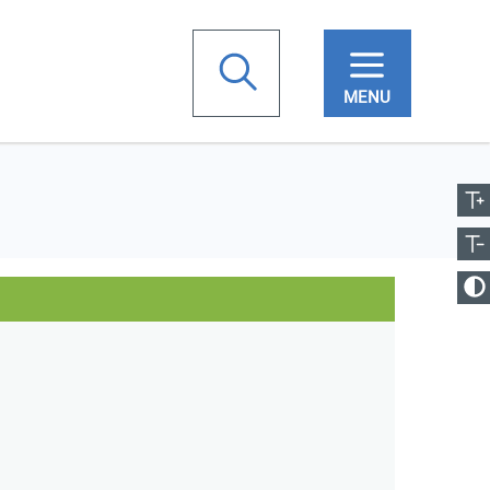
chercher
ugmenter la taille
Votre
Réduire la taille
recherche
anger le contraste
Emplacement