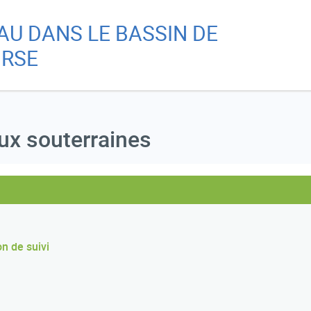
Aller
Skip
EAU DANS LE BASSIN DE
au
to
Re
contenu
main
RSE
principal
menu
A
aux souterraines
Ch
on de suivi